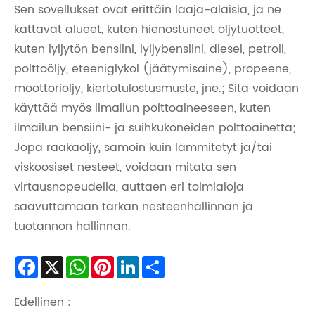
Sen sovellukset ovat erittäin laaja-alaisia, ja ne
kattavat alueet, kuten hienostuneet öljytuotteet,
kuten lyijytön bensiini, lyijybensiini, diesel, petroli,
polttoöljy, eteeniglykol (jäätymisaine), propeene,
moottoriöljy, kiertotulostusmuste, jne.; Sitä voidaan
käyttää myös ilmailun polttoaineeseen, kuten
ilmailun bensiini- ja suihkukoneiden polttoainetta;
Jopa raakaöljy, samoin kuin lämmitetyt ja/tai
viskoosiset nesteet, voidaan mitata sen
virtausnopeudella, auttaen eri toimialoja
saavuttamaan tarkan nesteenhallinnan ja
tuotannon hallinnan.
Facebook
X
WhatsApp
Pinterest
LinkedIn
Share
Edellinen :