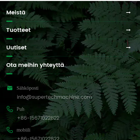
Meistä
Tuotteet
Uutiset
Ota meihin yhteyttä

Sähköposti
info@supertechmachine.com

Puh
+86-15671022822

mobiili
+86-15671022822