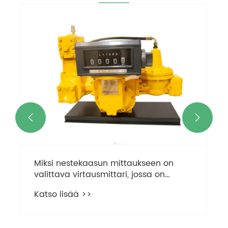


Miksi nestekaasun mittaukseen on
valittava virtausmittari, jossa on
"sisäinen vuotojen esto"?
Katso lisää >>