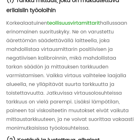
(1) Tarkka mittaus, joka on mukautettava
erilaisiin työoloihin
Korkealaatuinen
teollisuusvirtamittarit
hallussaan
erinomainen suorituskyky. Ne on varustettu
äärettömän säädettävällä laitteella, joka
mahdollistaa virtausmittarin positiivisen ja
negatiivisen kalibroinnin, mikä mahdollistaa
tarkan säädön ja mittauksen tarkkuuden
varmistamisen. Vaikka virtaus vaihtelee laajalla
alueella, ne ylläpitävät suurta tarkkuutta ja
toistettavuutta. Jatkuvissa virtausolosuhteissa
tarkkuus on vielä parempi. Lisäksi lämpötilan,
paineen tai viskositeetin muutokset eivät vaikuta
mittaustarkkuuteen, ja ne voivat suorittaa vakaasti
monimutkaisissa työolosuhteissa.