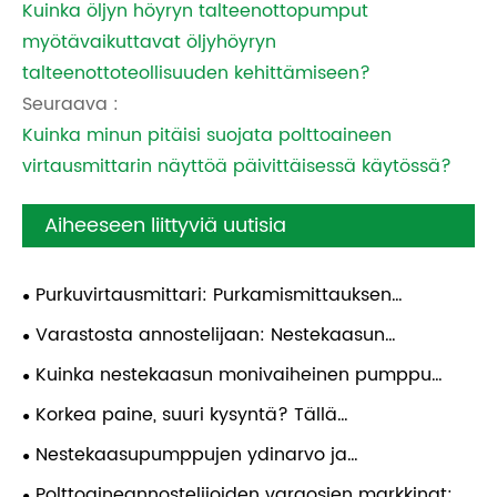
Kuinka öljyn höyryn talteenottopumput
myötävaikuttavat öljyhöyryn
talteenottoteollisuuden kehittämiseen?
Seuraava :
Kuinka minun pitäisi suojata polttoaineen
virtausmittarin näyttöä päivittäisessä käytössä?
Aiheeseen liittyviä uutisia
Purkuvirtausmittari: Purkamismittauksen
siirtäminen "arviointiajan" ulkopuolelle
Varastosta annostelijaan: Nestekaasun
monivaiheinen pumppu, joka pitää asiat liikkeessä
Kuinka nestekaasun monivaiheinen pumppu
täyttää korkeapaineen siirtovaatimukset?
Korkea paine, suuri kysyntä? Tällä
nestekaasupumpulla on vastaus
Nestekaasupumppujen ydinarvo ja
sovellusanalyysi sylinterin täytössä
Polttoaineannostelijoiden varaosien markkinat: