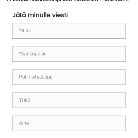
Kotimainen vaihto vauhdittaa uutta kasvua
Jätä minulle viesti