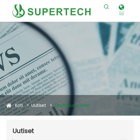


Koti
Uutiset
Teollisuusuutiset
Uutiset