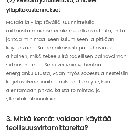
(2) Kestävä ja luotettava, alhaiset
ylläpitokustannukset
Matalalla ylläpitävällä suunnittelulla
mittauskammiossa ei ole metallikosketusta, mikä
johtaa minimaaliseen kulumiseen ja pitkään
käyttöikään. Samanaikaisesti painehäviö on
alhainen, mikä tekee siitä todellisen painovoiman
virtausmittarin. Se ei voi vain vähentää
energiankulutusta, vaan myös sopeutua nesteisiin
kuljetusskenaarioihin, mikä auttaa yrityksiä
alentamaan pitkäaikaista toimintaa ja
ylläpitokustannuksia.
3. Mitkä kentät voidaan käyttää
teollisuusvirtamittareita?