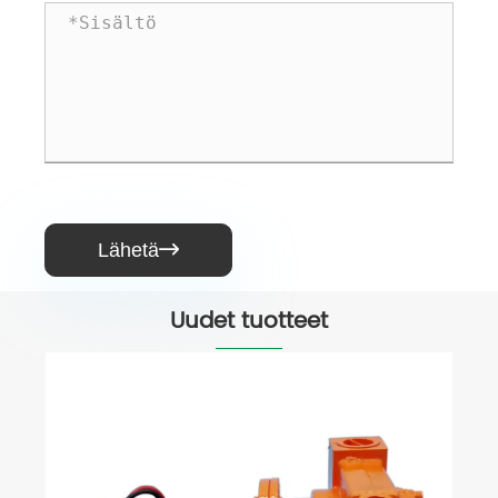
Lähetä

Uudet tuotteet