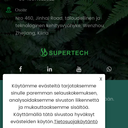

Osoite
Nro 460, Jinhai Road, taloudellinen ja
teknologinen kehitysvyöhyke, Wenzhou,
Zhejiang, Kiina
X
Käytämme evästeitä tarjotaksemme
Copyright © 2025 Wenzhou Supertech
sinulle paremman selauskokemuksen,
Machine Co., Ltd. Kaikki oikeudet pidätetään.
analysoidaksemme sivuston liikennettä
ja mukauttaaksemme sisältöä.
Links
|
Sitemap
|
RSS
|
XML
|
Käyttämällä tätä sivustoa hyväksyt
Tietosuojakäytäntö
evästeiden käytön.
Tietosuojakäytäntö