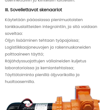
asennettaviin ja kiinteisiin laitteisiin.
III. Sovellettavat skenaariot
Käytetään pääasiassa pienimuotoisten
tankkauslaitteiden integrointiin, ja sitä voidaan
soveltaa:
Öljyn lisääminen tehtaan työpajoissa;
Logistiikkaajoneuvojen ja rakennuskoneiden
polttoaineen täyttö;
Räjähdyssuojattujen väliaineiden kuljetus
laboratorioissa ja kemiantehtaissa;
Täyttötoiminta pienillä öljyvarikoilla ja
huoltoasemilla.