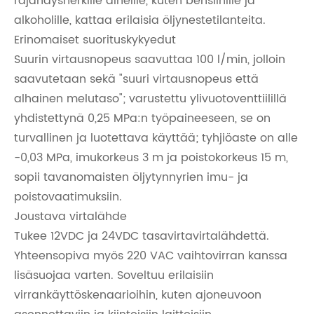
räjähdysherkille aineille, kuten bensiinille ja
alkoholille, kattaa erilaisia ​​öljynestetilanteita.
Erinomaiset suorituskykyedut
Suurin virtausnopeus saavuttaa 100 l/min, jolloin
saavutetaan sekä "suuri virtausnopeus että
alhainen melutaso"; varustettu ylivuotoventtiilillä
yhdistettynä 0,25 MPa:n työpaineeseen, se on
turvallinen ja luotettava käyttää; tyhjiöaste on alle
-0,03 MPa, imukorkeus 3 m ja poistokorkeus 15 m,
sopii tavanomaisten öljytynnyrien imu- ja
poistovaatimuksiin.
Joustava virtalähde
Tukee 12VDC ja 24VDC tasavirtavirtalähdettä.
Yhteensopiva myös 220 VAC vaihtovirran kanssa
lisäsuojaa varten. Soveltuu erilaisiin
virrankäyttöskenaarioihin, kuten ajoneuvoon