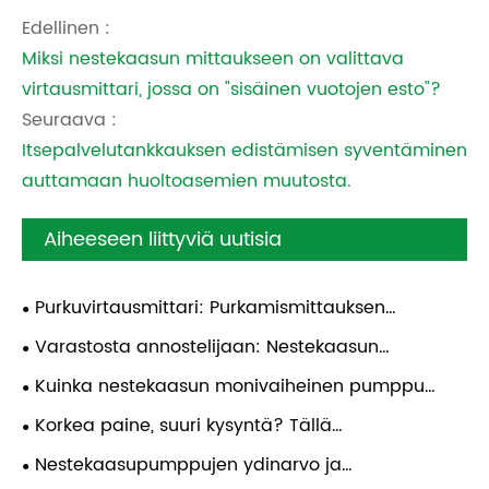
Edellinen :
Miksi nestekaasun mittaukseen on valittava
virtausmittari, jossa on "sisäinen vuotojen esto"?
Seuraava :
Itsepalvelutankkauksen edistämisen syventäminen
auttamaan huoltoasemien muutosta.
Aiheeseen liittyviä uutisia
Purkuvirtausmittari: Purkamismittauksen
siirtäminen "arviointiajan" ulkopuolelle
Varastosta annostelijaan: Nestekaasun
monivaiheinen pumppu, joka pitää asiat liikkeessä
Kuinka nestekaasun monivaiheinen pumppu
täyttää korkeapaineen siirtovaatimukset?
Korkea paine, suuri kysyntä? Tällä
nestekaasupumpulla on vastaus
Nestekaasupumppujen ydinarvo ja