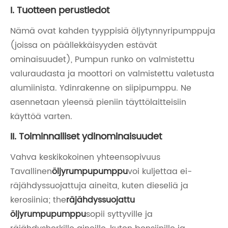
I. Tuotteen perustiedot
Nämä ovat kahden tyyppisiä öljytynnyripumppuja
(joissa on päällekkäisyyden estävät
ominaisuudet), Pumpun runko on valmistettu
valuraudasta ja moottori on valmistettu valetusta
alumiinista. Ydinrakenne on siipipumppu. Ne
asennetaan yleensä pieniin täyttölaitteisiin
käyttöä varten.
II. Toiminnalliset ydinominaisuudet
Vahva keskikokoinen yhteensopivuus
Tavallinen
öljyrumpupumppu
voi kuljettaa ei-
räjähdyssuojattuja aineita, kuten dieseliä ja
kerosiinia; the
räjähdyssuojattu
öljyrumpupumppu
sopii syttyville ja