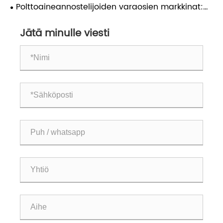
sovellusanalyysi sylinterin täytössä
Polttoaineannostelijoiden varaosien markkinat:
Kotimainen vaihto vauhdittaa uutta kasvua
Jätä minulle viesti