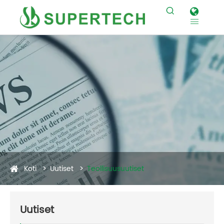


Koti
Uutiset
Teollisuusuutiset
Uutiset