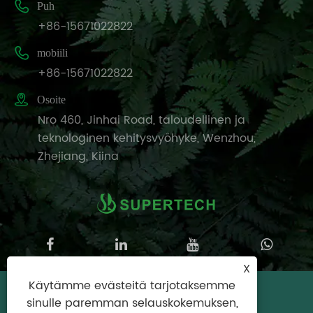

Puh
+86-15671022822

mobiili
+86-15671022822

Osoite
Nro 460, Jinhai Road, taloudellinen ja
teknologinen kehitysvyöhyke, Wenzhou,
Zhejiang, Kiina
X
Käytämme evästeitä tarjotaksemme
Copyright © 2025 Wenzhou Supertech
sinulle paremman selauskokemuksen,