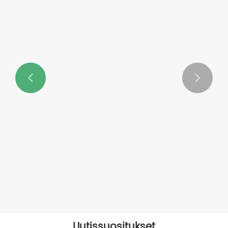


Uutissuositukset